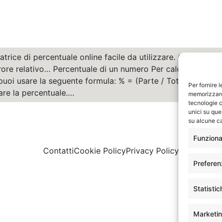
atrice di percentuale online facile da utilizzare. Calcolare 
rrore relativo… Percentuale di un numero Per calcolare la p
 puoi usare la seguente formula: % = (Parte / Totale) * 100 
Per fornire 
are la percentuale.…
memorizzare 
tecnologie c
unici su que
su alcune ca
Funziona
Contatti
Cookie Policy
Privacy Policy
Preferen
Statistic
Marketi