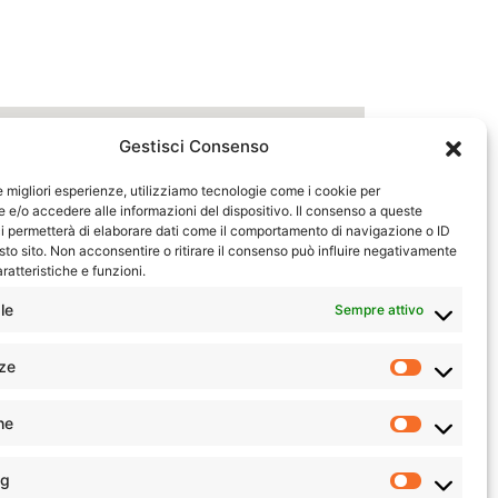
la percentuale di un numero, dello sconto,
Gestisci Consenso
ercentuale di un numero rispetto a un
Dove: Parte è il numero di cui vuoi
le migliori esperienze, utilizziamo tecnologie come i cookie per
e/o accedere alle informazioni del dispositivo. Il consenso a queste
i permetterà di elaborare dati come il comportamento di navigazione o ID
sto sito. Non acconsentire o ritirare il consenso può influire negativamente
ratteristiche e funzioni.
le
Sempre attivo
ze
Prefere
he
Statistic
ng
Marketi